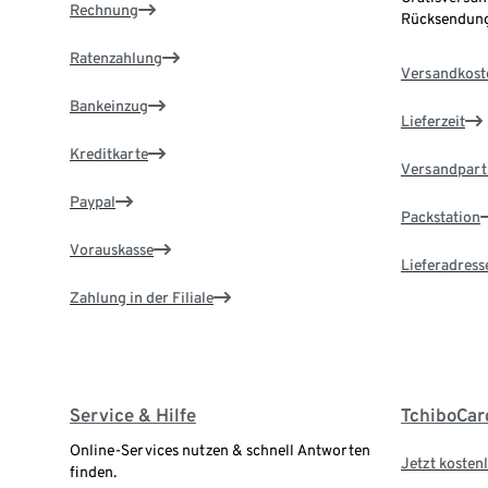
Rechnung
Rücksendung
Ratenzahlung
Versandkost
Bankeinzug
Lieferzeit
Kreditkarte
Versandpart
Paypal
Packstation
Vorauskasse
Lieferadress
Zahlung in der Filiale
Service & Hilfe
TchiboCar
Online-Services nutzen & schnell Antworten
Jetzt kostenl
finden.