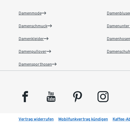
Damenmode
Damenbluse
Damenschmuck
Damenunter
Damenkleider
Damenhose
Damenpullover
Damenschuh
Damensporthosen
facebook
youtube
pinterest
instagram
Vertrag widerrufen
Mobilfunkvertrag kündigen
Kaffee-A