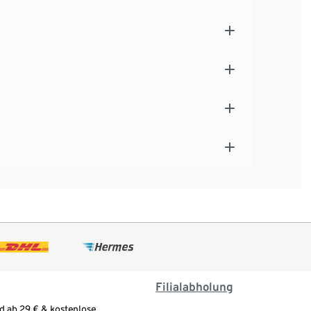
Filialabholung
d ab 29 € & kostenlose