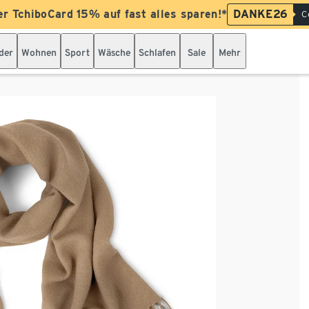
er TchiboCard 15% auf fast alles sparen!*
DANKE26
C
der
Wohnen
Sport
Wäsche
Schlafen
Sale
Mehr