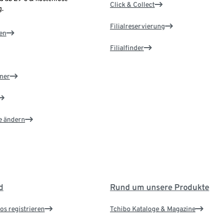
Click & Collect
.
Filialreservierung
en
Filialfinder
ner
e ändern
d
Rund um unsere Produkte
os registrieren
Tchibo Kataloge & Magazine