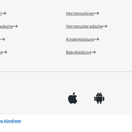
n
Herrenpullover
wäsche
Herrenunterwäsche
n
Kinderkleidung
e
Babykleidung
appleinc
android
bo kündigen