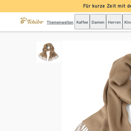
Für kurze Zeit mit d
Themenwelten
Kaffee
Damen
Herren
Kin