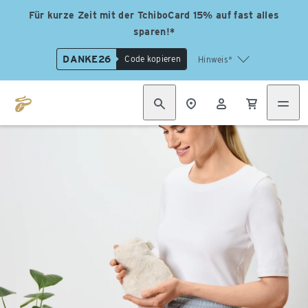
Für kurze Zeit mit der TchiboCard 15% auf fast alles
sparen!*
DANKE26
Code kopieren
Hinweis*