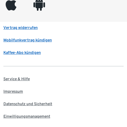
appleinc
android
Vertrag widerrufen
Mobilfunkvertrag kündigen
Kaffee-Abo kündigen
Service & Hilfe
Impressum
Datenschutz und Sicherheit
Einwilligungsmanagement