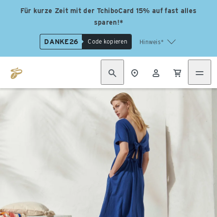
Für kurze Zeit mit der TchiboCard 15% auf fast alles
sparen!*
DANKE26
Code kopieren
Hinweis*