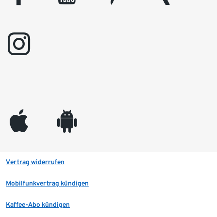
instagram
appleinc
android
Vertrag widerrufen
Mobilfunkvertrag kündigen
Kaffee-Abo kündigen