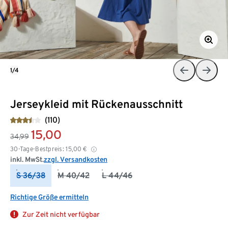
1/4
Jerseykleid mit Rückenausschnitt
(110)
15,00
34,99
30-Tage-Bestpreis:
15,00
€
inkl. MwSt.
zzgl. Versandkosten
S 36/38
M 40/42
L 44/46
Richtige Größe ermitteln
Zur Zeit nicht verfügbar