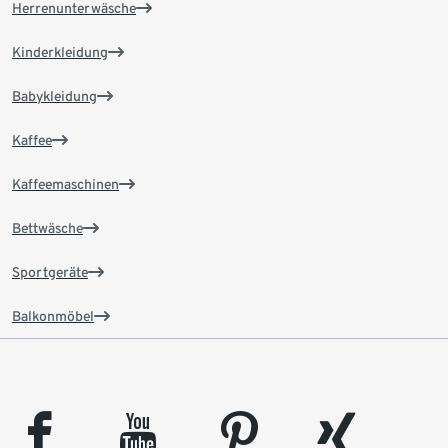
Herrenunterwäsche
Kinderkleidung
Babykleidung
Kaffee
Kaffeemaschinen
Bettwäsche
Sportgeräte
Balkonmöbel
facebook
youtube
pinterest
xing