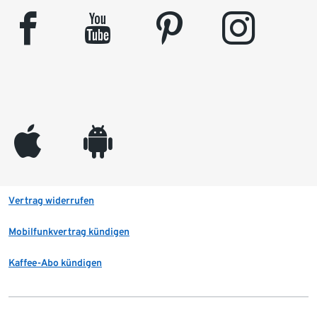
facebook
youtube
pinterest
instagram
appleinc
android
Vertrag widerrufen
Mobilfunkvertrag kündigen
Kaffee-Abo kündigen