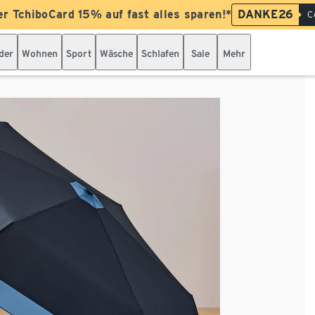
er TchiboCard 15% auf fast alles sparen!*
DANKE26
C
der
Wohnen
Sport
Wäsche
Schlafen
Sale
Mehr