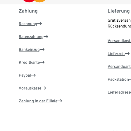
Zahlung
Lieferung
Gratisversan
Rechnung
Rücksendung
Ratenzahlung
Versandkost
Bankeinzug
Lieferzeit
Kreditkarte
Versandpart
Paypal
Packstation
Vorauskasse
Lieferadress
Zahlung in der Filiale