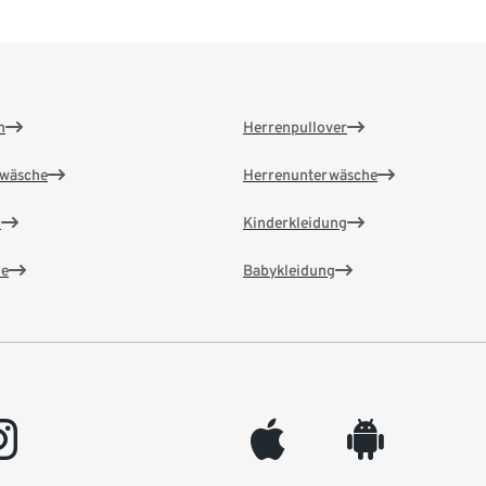
n
Herrenpullover
wäsche
Herrenunterwäsche
n
Kinderkleidung
e
Babykleidung
gram
appleinc
android