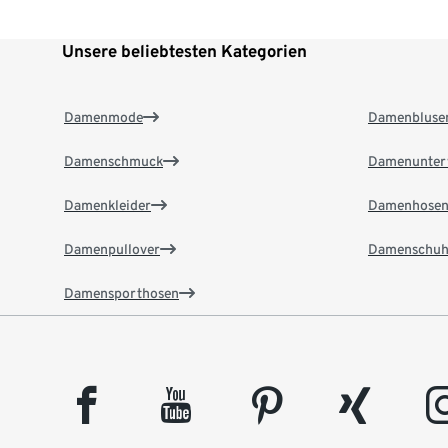
Unsere beliebtesten Kategorien
Damenmode
Damenbluse
Damenschmuck
Damenunter
Damenkleider
Damenhose
Damenpullover
Damenschuh
Damensporthosen
facebook
youtube
pinterest
xing
insta