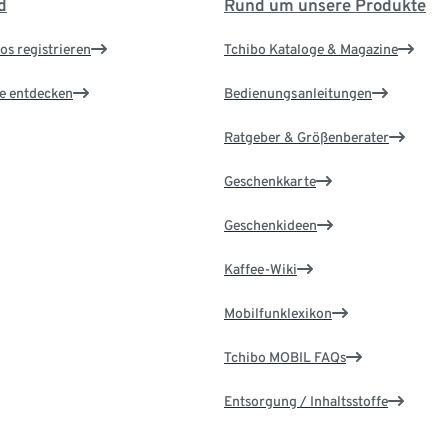
d
Rund um unsere Produkte
os registrieren
Tchibo Kataloge & Magazine
le entdecken
Bedienungsanleitungen
Ratgeber & Größenberater
Geschenkkarte
Geschenkideen
Kaffee-Wiki
Mobilfunklexikon
Tchibo MOBIL FAQs
Entsorgung / Inhaltsstoffe