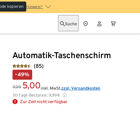
ode kopieren
Hinweis*
Suche
Automatik-Taschenschirm
(85)
-49%
5,00
9,99
inkl. MwSt.
zzgl. Versandkosten
30-Tage-Bestpreis:
9,99
€
Zur Zeit nicht verfügbar