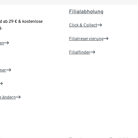
Filialabholung
d ab 29 € & kostenlose
Click & Collect
.
Filialreservierung
en
Filialfinder
ner
e ändern