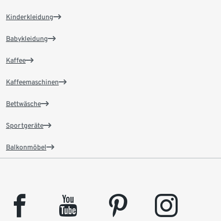
Kinderkleidung
Babykleidung
Kaffee
Kaffeemaschinen
Bettwäsche
Sportgeräte
Balkonmöbel
facebook
youtube
pinterest
instagram