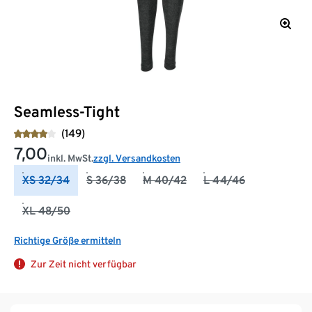
Seamless-Tight
(149)
7,00
inkl. MwSt.
zzgl. Versandkosten
XS 32/34
S 36/38
M 40/42
L 44/46
XL 48/50
Richtige Größe ermitteln
Zur Zeit nicht verfügbar