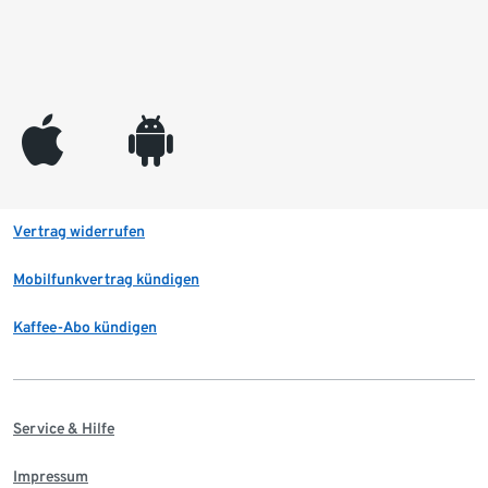
appleinc
android
Vertrag widerrufen
Mobilfunkvertrag kündigen
Kaffee-Abo kündigen
Service & Hilfe
Impressum