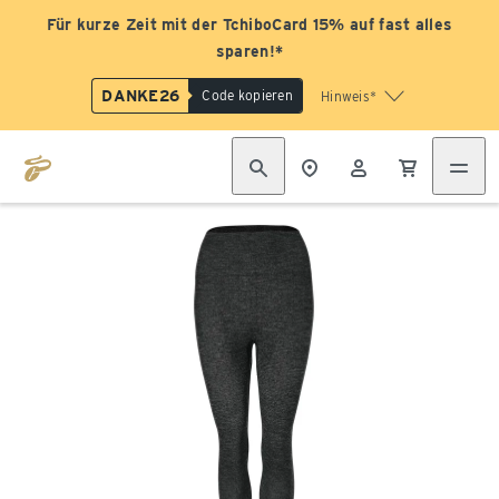
Für kurze Zeit mit der TchiboCard 15% auf fast alles
sparen!*
DANKE26
Code kopieren
Hinweis*