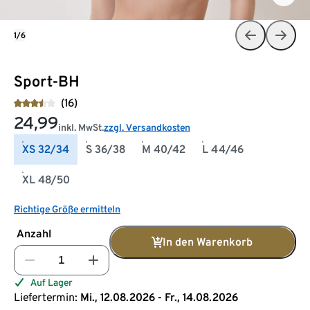
1/6
Sport-BH
(16)
24,99
inkl. MwSt.
zzgl. Versandkosten
XS 32/34
S 36/38
M 40/42
L 44/46
XL 48/50
Richtige Größe ermitteln
Anzahl
In den Warenkorb
Auf Lager
Liefertermin:
Mi., 12.08.2026 - Fr., 14.08.2026