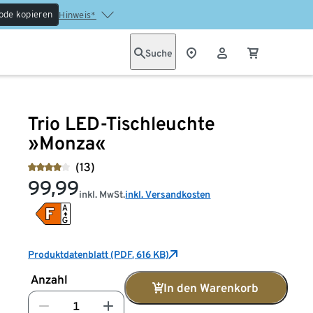
ode kopieren
Hinweis*
Suche
Trio LED-Tischleuchte
»Monza«
(13)
99,99
inkl. MwSt.
inkl. Versandkosten
Produktdatenblatt (PDF, 616 KB)
Anzahl
In den Warenkorb