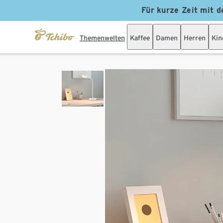
Für kurze Zeit mit d
Themenwelten
Kaffee
Damen
Herren
Kin