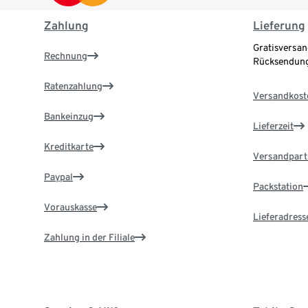
Zahlung
Lieferung
Gratisversan
Rechnung
Rücksendung
Ratenzahlung
Versandkost
Bankeinzug
Lieferzeit
Kreditkarte
Versandpart
Paypal
Packstation
Vorauskasse
Lieferadress
Zahlung in der Filiale