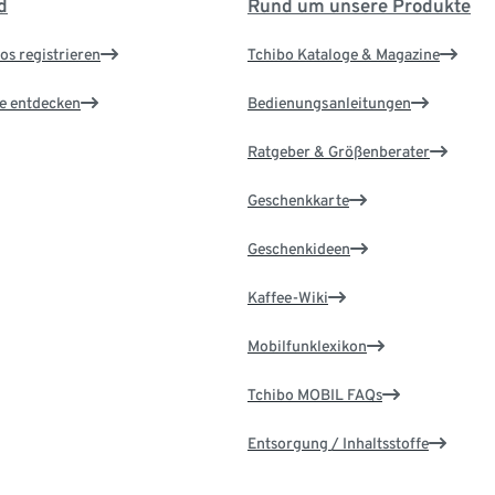
d
Rund um unsere Produkte
os registrieren
Tchibo Kataloge & Magazine
le entdecken
Bedienungsanleitungen
Ratgeber & Größenberater
Geschenkkarte
Geschenkideen
Kaffee-Wiki
Mobilfunklexikon
Tchibo MOBIL FAQs
Entsorgung / Inhaltsstoffe