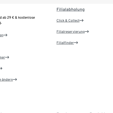
Filialabholung
d ab 29 € & kostenlose
Click & Collect
.
Filialreservierung
en
Filialfinder
ner
e ändern