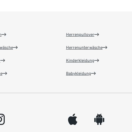
n
Herrenpullover
wäsche
Herrenunterwäsche
n
Kinderkleidung
e
Babykleidung
gram
appleinc
android