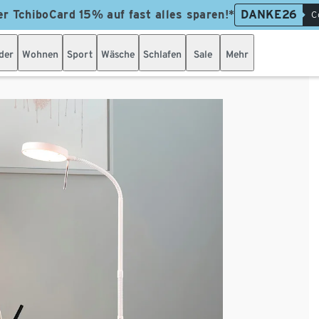
er TchiboCard 15% auf fast alles sparen!*
DANKE26
C
der
Wohnen
Sport
Wäsche
Schlafen
Sale
Mehr