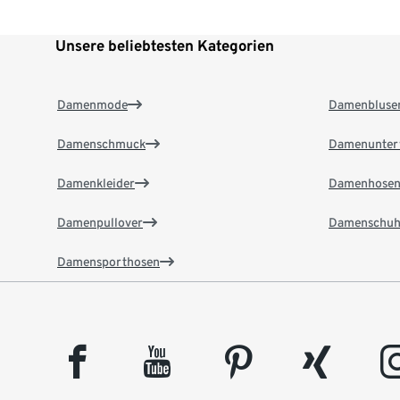
Unsere beliebtesten Kategorien
Damenmode
Damenbluse
Damenschmuck
Damenunter
Damenkleider
Damenhose
Damenpullover
Damenschuh
Damensporthosen
facebook
youtube
pinterest
xing
insta