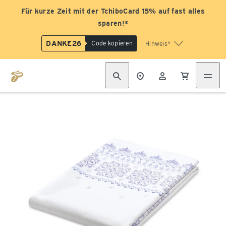
Für kurze Zeit mit der TchiboCard 15% auf fast alles
sparen!*
DANKE26
Code kopieren
Hinweis*