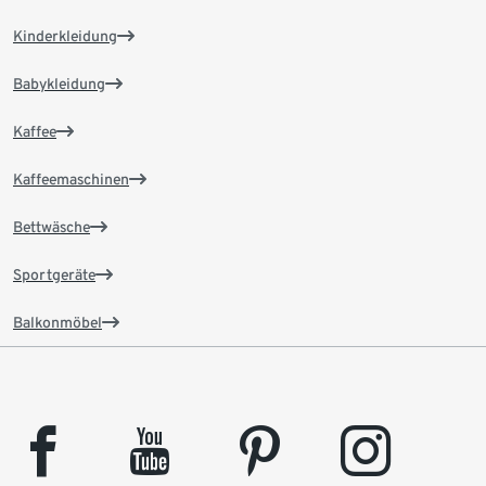
Kinderkleidung
Babykleidung
Kaffee
Kaffeemaschinen
Bettwäsche
Sportgeräte
Balkonmöbel
facebook
youtube
pinterest
instagram