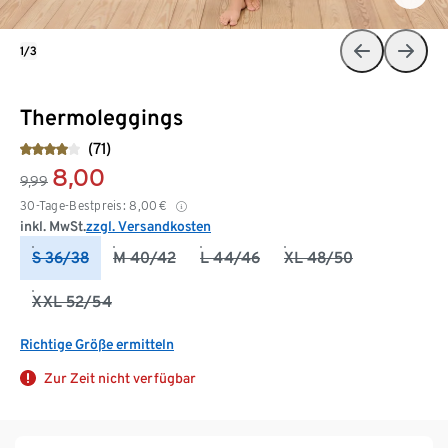
1/3
Thermoleggings
(71)
8,00
9,99
30-Tage-Bestpreis:
8,00
€
inkl. MwSt.
zzgl. Versandkosten
S 36/38
M 40/42
L 44/46
XL 48/50
XXL 52/54
Richtige Größe ermitteln
Zur Zeit nicht verfügbar