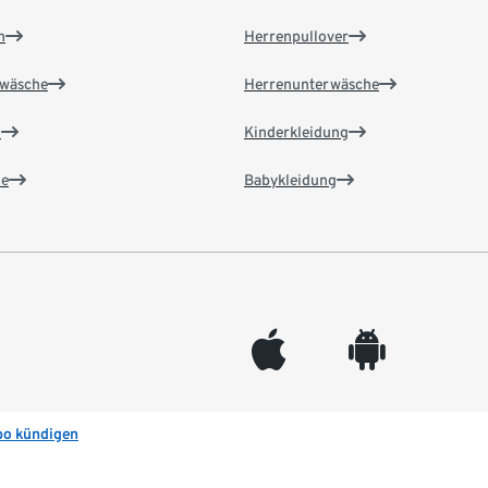
n
Herrenpullover
wäsche
Herrenunterwäsche
n
Kinderkleidung
e
Babykleidung
appleinc
android
bo kündigen