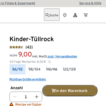
 in Filiale & Supermarkt
Service & Hilfe
Suche
Kinder-Tüllrock
(43)
9,00
14,99
inkl. MwSt.
zzgl. Versandkosten
30-Tage-Bestpreis:
8,00
€
86/92
98/104
110/116
122/128
Richtige Größe ermitteln
Anzahl
In den Warenkorb
Wenige verfügbar