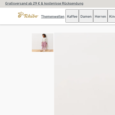
Gratisversand ab 29 € & kostenlose Rücksendung
Themenwelten
Kaffee
Damen
Herren
Kin