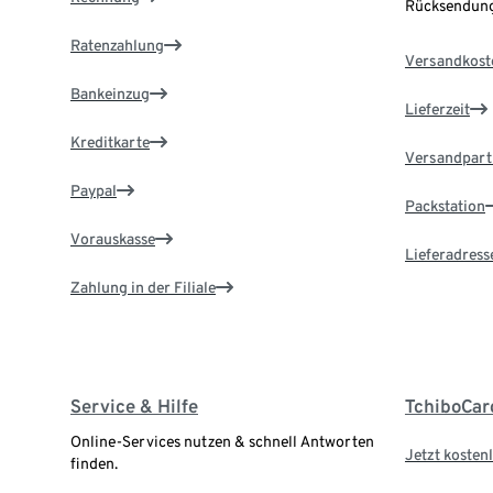
Rücksendung
Ratenzahlung
Versandkost
Bankeinzug
Lieferzeit
Kreditkarte
Versandpart
Paypal
Packstation
Vorauskasse
Lieferadress
Zahlung in der Filiale
Service & Hilfe
TchiboCar
Online-Services nutzen & schnell Antworten
Jetzt kostenl
finden.