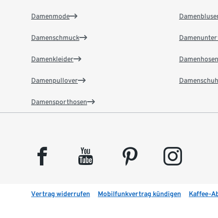
Damenmode
Damenbluse
Damenschmuck
Damenunter
Damenkleider
Damenhose
Damenpullover
Damenschuh
Damensporthosen
facebook
youtube
pinterest
instagram
Vertrag widerrufen
Mobilfunkvertrag kündigen
Kaffee-A