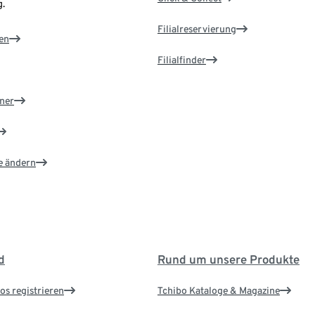
.
Filialreservierung
en
Filialfinder
ner
e ändern
d
Rund um unsere Produkte
os registrieren
Tchibo Kataloge & Magazine