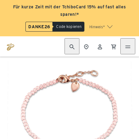
Für kurze Zeit mit der TchiboCard 15% auf fast alles
sparen!*
DANKE26
Code kopieren
Hinweis*