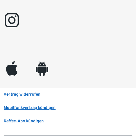
instagram
appleinc
android
Vertrag widerrufen
Mobilfunkvertrag kündigen
Kaffee-Abo kündigen