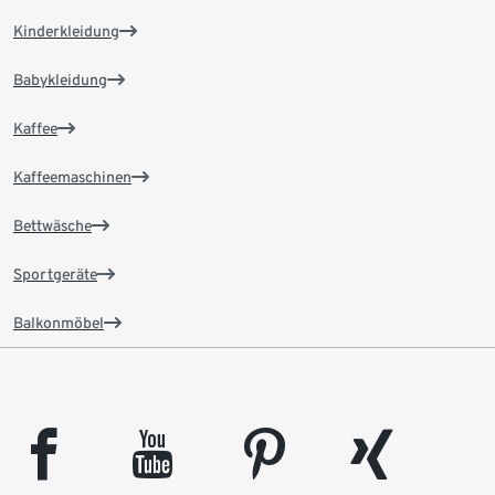
Kinderkleidung
Babykleidung
Kaffee
Kaffeemaschinen
Bettwäsche
Sportgeräte
Balkonmöbel
facebook
youtube
pinterest
xing