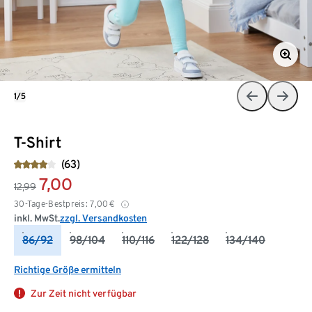
1/5
T-Shirt
(63)
7,00
12,99
30-Tage-Bestpreis:
7,00
€
inkl. MwSt.
zzgl. Versandkosten
86/92
98/104
110/116
122/128
134/140
Richtige Größe ermitteln
Zur Zeit nicht verfügbar