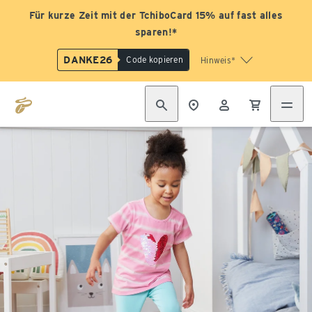
Für kurze Zeit mit der TchiboCard 15% auf fast alles
sparen!*
DANKE26
Code kopieren
Hinweis*