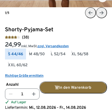
1/5
Shorty-Pyjama-Set
(38)
24,99
inkl. MwSt.
zzgl. Versandkosten
S 44/46
M 48/50
L 52/54
XL 56/58
XXL 60/62
Richtige Größe ermitteln
Anzahl
In den Warenkorb
Auf Lager
Liefertermin:
Mi., 12.08.2026 - Fr., 14.08.2026