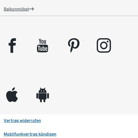
Balkonmöbel
facebook
youtube
pinterest
instagram
appleinc
android
Vertrag widerrufen
Mobilfunkvertrag kündigen