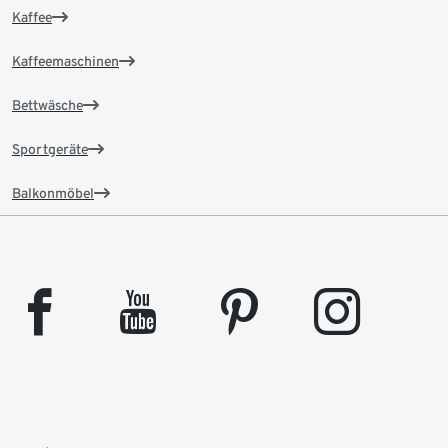
Kaffee
Kaffeemaschinen
Bettwäsche
Sportgeräte
Balkonmöbel
facebook
youtube
pinterest
instagram