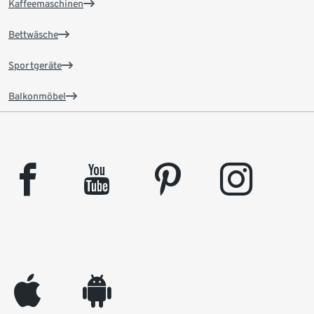
Kaffeemaschinen
Bettwäsche
Sportgeräte
Balkonmöbel
facebook
youtube
pinterest
instagram
appleinc
android