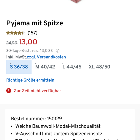
Pyjama mit Spitze
(157)
13,00
24,99
30-Tage-Bestpreis:
13,00
€
inkl. MwSt.
zzgl. Versandkosten
S 36/38
M 40/42
L 44/46
XL 48/50
Richtige Größe ermitteln
Zur Zeit nicht verfügbar
Bestellnummer: 150129
Weiche Baumwoll-Modal-Mischqualität
V-Ausschnitt mit zartem Spitzeneinsatz