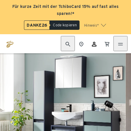
Für kurze Zeit mit der TchiboCard 15% auf fast alles
sparen!*
DANKE26
Code kopieren
Hinweis*