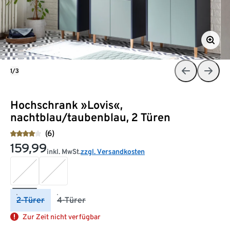
1/3
Hochschrank »Lovis«,
nachtblau/taubenblau, 2 Türen
(6)
159,99
inkl. MwSt.
zzgl. Versandkosten
2-Türer
4-Türer
Zur Zeit nicht verfügbar