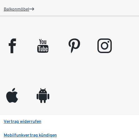
Balkonmöbel
facebook
youtube
pinterest
instagram
appleinc
android
Vertrag widerrufen
Mobilfunkvertrag kündigen