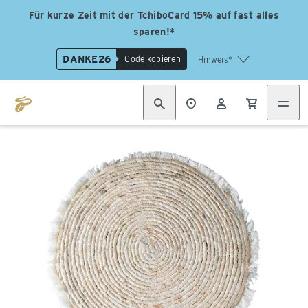
Für kurze Zeit mit der TchiboCard 15% auf fast alles
sparen!*
DANKE26
Code kopieren
Hinweis*