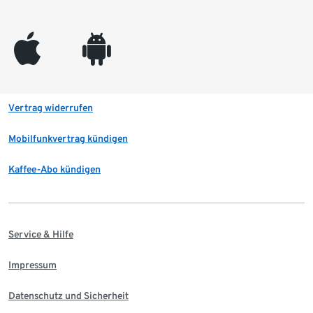
appleinc
android
Vertrag widerrufen
Mobilfunkvertrag kündigen
Kaffee-Abo kündigen
Service & Hilfe
Impressum
Datenschutz und Sicherheit