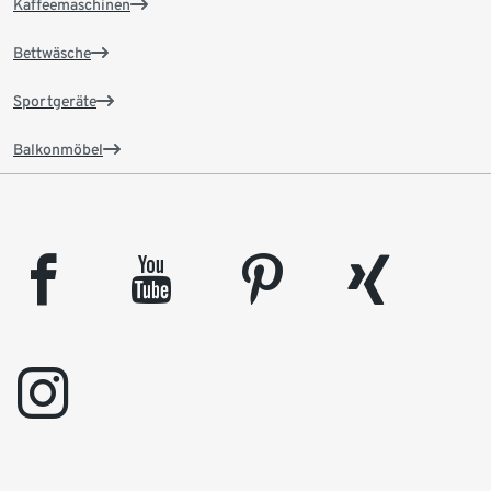
Kaffeemaschinen
Bettwäsche
Sportgeräte
Balkonmöbel
facebook
youtube
pinterest
xing
instagram