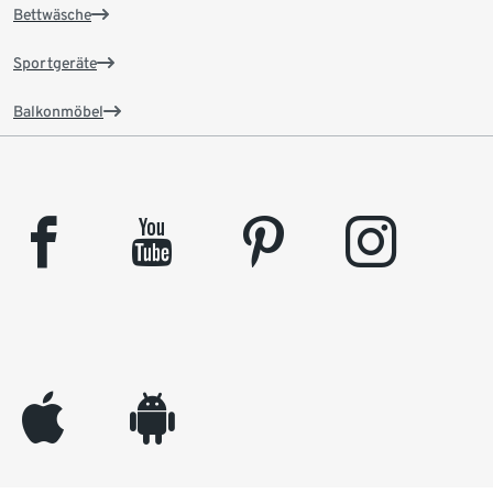
Bettwäsche
Sportgeräte
Balkonmöbel
facebook
youtube
pinterest
instagram
appleinc
android