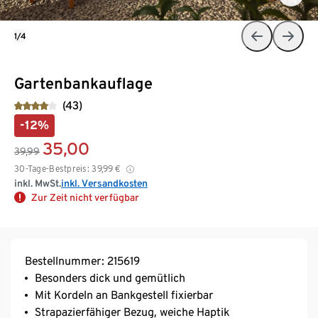
1/4
Gartenbankauflage
(43)
-12%
35,00
39,99
30-Tage-Bestpreis:
39,99
€
inkl. MwSt.
inkl. Versandkosten
Zur Zeit nicht verfügbar
Bestellnummer: 215619
Besonders dick und gemütlich
Mit Kordeln an Bankgestell fixierbar
Strapazierfähiger Bezug, weiche Haptik