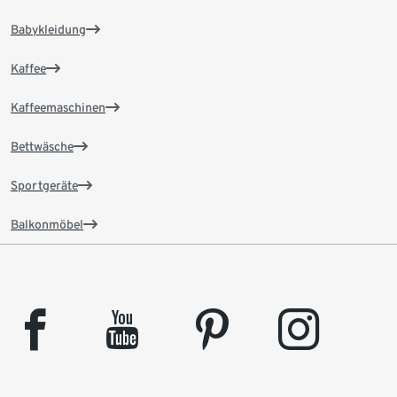
Babykleidung
Kaffee
Kaffeemaschinen
Bettwäsche
Sportgeräte
Balkonmöbel
facebook
youtube
pinterest
instagram