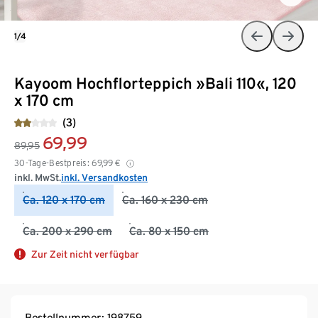
1/4
Kayoom Hochflorteppich »Bali 110«, 120
x 170 cm
(3)
69,99
89,95
30-Tage-Bestpreis:
69,99
€
inkl. MwSt.
inkl. Versandkosten
Ca. 120 x 170 cm
Ca. 160 x 230 cm
Ca. 200 x 290 cm
Ca. 80 x 150 cm
Zur Zeit nicht verfügbar
Bestellnummer: 198759