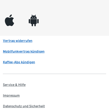
appleinc
android
Vertrag widerrufen
Mobilfunkvertrag kündigen
Kaffee-Abo kündigen
Service & Hilfe
Impressum
Datenschutz und Sicherheit