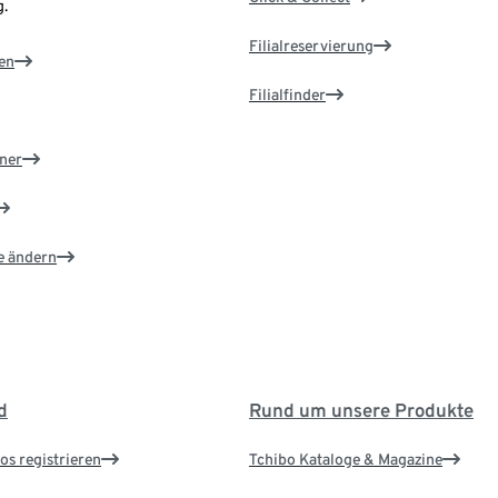
.
Filialreservierung
en
Filialfinder
ner
e ändern
d
Rund um unsere Produkte
os registrieren
Tchibo Kataloge & Magazine