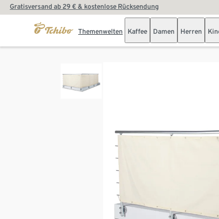
Gratisversand ab 29 € & kostenlose Rücksendung
Themenwelten
Kaffee
Damen
Herren
Kin