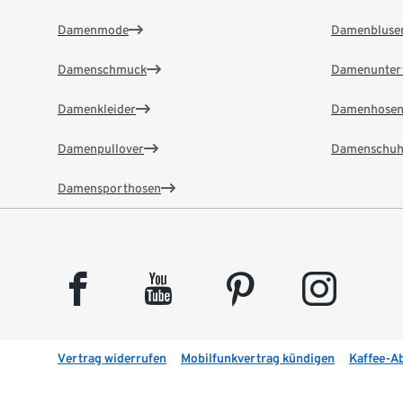
Damenmode
Damenbluse
Damenschmuck
Damenunter
Damenkleider
Damenhose
Damenpullover
Damenschuh
Damensporthosen
facebook
youtube
pinterest
instagram
Vertrag widerrufen
Mobilfunkvertrag kündigen
Kaffee-A