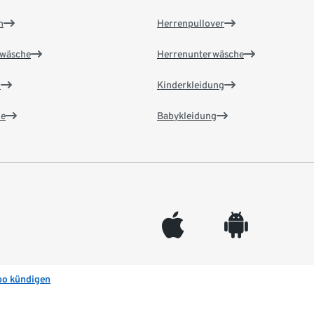
n
Herrenpullover
wäsche
Herrenunterwäsche
n
Kinderkleidung
e
Babykleidung
appleinc
android
bo kündigen