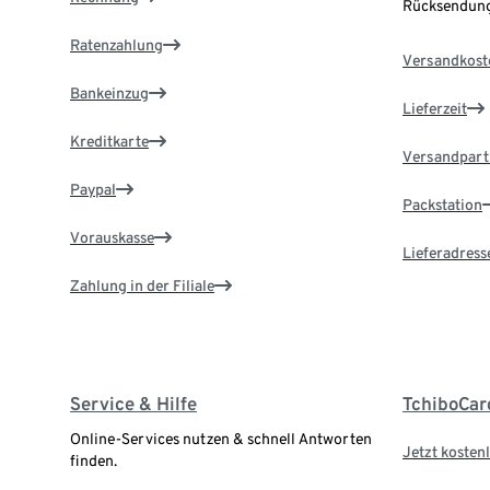
Rücksendung
Ratenzahlung
Versandkost
Bankeinzug
Lieferzeit
Kreditkarte
Versandpart
Paypal
Packstation
Vorauskasse
Lieferadress
Zahlung in der Filiale
Service & Hilfe
TchiboCar
Online-Services nutzen & schnell Antworten
Jetzt kostenl
finden.