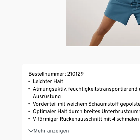
Bestellnummer: 210129
Leichter Halt
Atmungsaktiv, feuchtigkeitstransportierend 
Ausrüstung
Vorderteil mit weichem Schaumstoff gepolst
Optimaler Halt durch breites Unterbrustgumm
V-förmiger Rückenausschnitt mit 4 schmalen
Softes, elastisches Material mit der Faser C
Mehr anzeigen