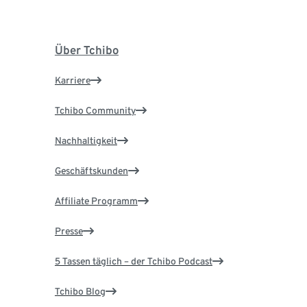
Über Tchibo
Karriere
Tchibo Community
Nachhaltigkeit
Geschäftskunden
Affiliate Programm
Presse
5 Tassen täglich – der Tchibo Podcast
Tchibo Blog