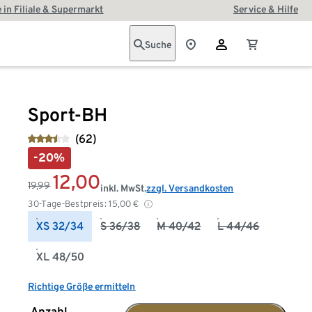
 in Filiale & Supermarkt
Service & Hilfe
Suche
Sport-BH
(62)
-20%
12,00
19,99
inkl. MwSt.
zzgl. Versandkosten
30-Tage-Bestpreis:
15,00
€
XS 32/34
S 36/38
M 40/42
L 44/46
XL 48/50
Richtige Größe ermitteln
Anzahl