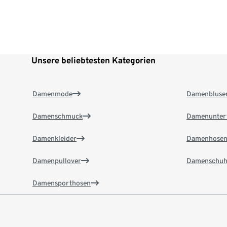
Unsere beliebtesten Kategorien
Damenmode
Damenbluse
Damenschmuck
Damenunter
Damenkleider
Damenhose
Damenpullover
Damenschuh
Damensporthosen