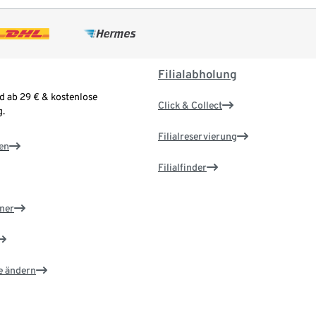
Filialabholung
d ab 29 € & kostenlose
Click & Collect
.
Filialreservierung
en
Filialfinder
ner
e ändern