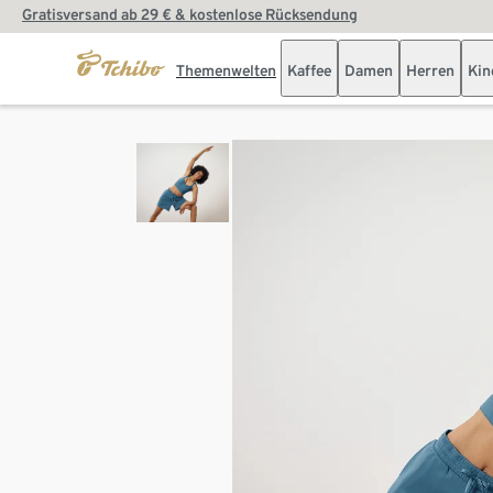
Gratisversand ab 29 € & kostenlose Rücksendung
Themenwelten
Kaffee
Damen
Herren
Kin