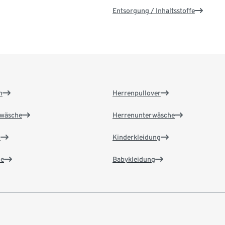
Entsorgung / Inhaltsstoffe
n
Herrenpullover
wäsche
Herrenunterwäsche
n
Kinderkleidung
e
Babykleidung