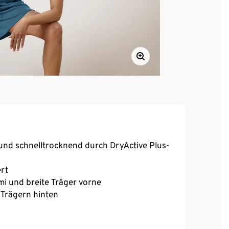
und schnelltrocknend durch DryActive Plus-
ert
i und breite Träger vorne
 Trägern hinten
reora® – für optimale Bewegungsfreiheit