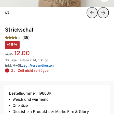
1/2
Strickschal
(35)
-19%
12,00
14,99
30-Tage-Bestpreis:
14,99
€
inkl. MwSt.
zzgl. Versandkosten
Zur Zeit nicht verfügbar
Bestellnummer: 198839
Weich und wärmend
One Size
Dies ist ein Produkt der Marke Fire & Glory