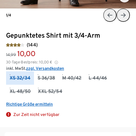
1/4
Gepunktetes Shirt mit 3/4-Arm
(144)
10,00
14,99
30-Tage-Bestpreis:
10,00
€
inkl. MwSt.
zzgl. Versandkosten
XS 32/34
S 36/38
M 40/42
L 44/46
XL 48/50
XXL 52/54
Richtige Größe ermitteln
Zur Zeit nicht verfügbar