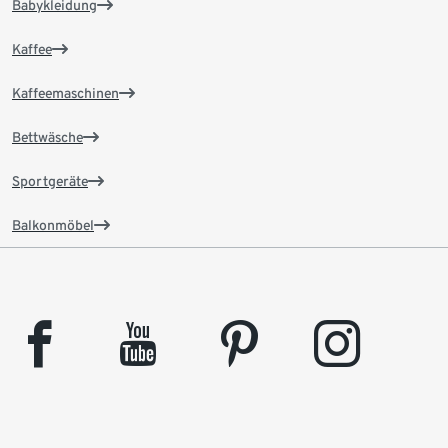
Babykleidung
Kaffee
Kaffeemaschinen
Bettwäsche
Sportgeräte
Balkonmöbel
facebook
youtube
pinterest
instagram