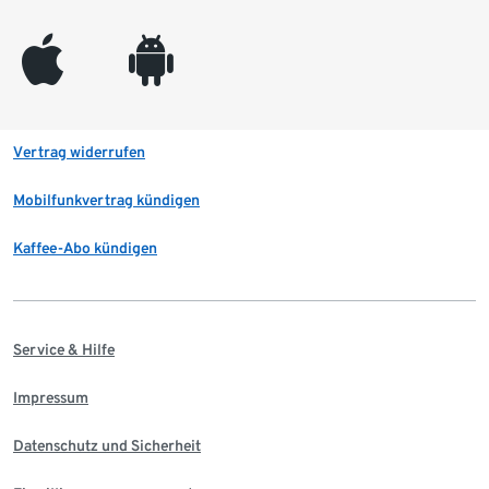
appleinc
android
Vertrag widerrufen
Mobilfunkvertrag kündigen
Kaffee-Abo kündigen
Service & Hilfe
Impressum
Datenschutz und Sicherheit