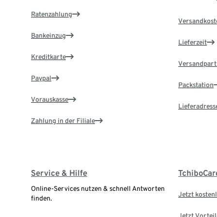
Ratenzahlung
Versandkost
Bankeinzug
Lieferzeit
Kreditkarte
Versandpart
Paypal
Packstation
Vorauskasse
Lieferadress
Zahlung in der Filiale
Service & Hilfe
TchiboCar
Online-Services nutzen & schnell Antworten
Jetzt kostenl
finden.
Jetzt Vortei