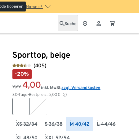
ode kopieren
Hinweis*
Suche
Sporttop, beige
(405)
-20%
4,00
9,99
inkl. MwSt.
zzgl. Versandkosten
30-Tage-Bestpreis:
5,00
€
XS 32/34
S 36/38
M 40/42
L 44/46
XL 48/50
XXL 52/54