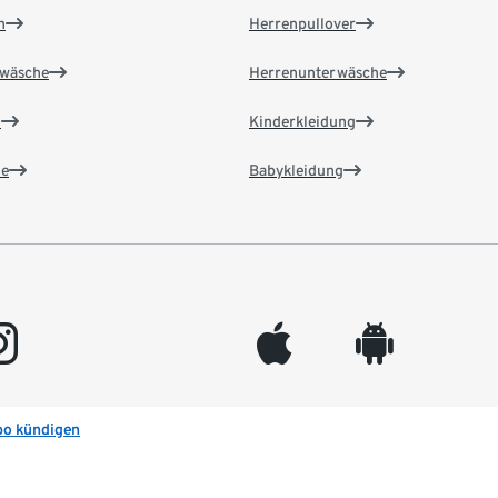
n
Herrenpullover
wäsche
Herrenunterwäsche
n
Kinderkleidung
e
Babykleidung
gram
appleinc
android
bo kündigen