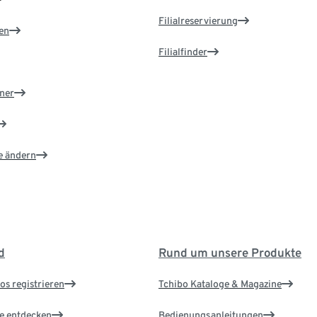
Filialreservierung
en
Filialfinder
ner
e ändern
d
Rund um unsere Produkte
os registrieren
Tchibo Kataloge & Magazine
le entdecken
Bedienungsanleitungen