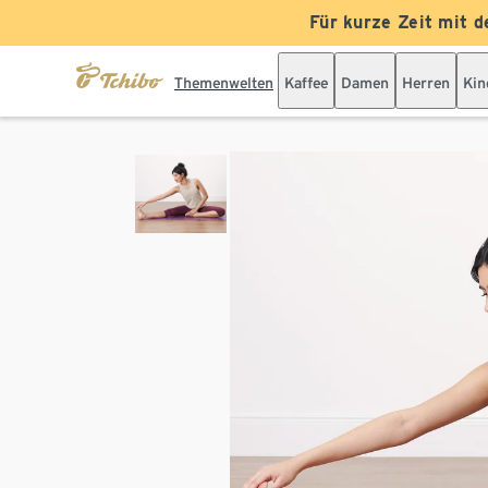
Für kurze Zeit mit d
Themenwelten
Kaffee
Damen
Herren
Kin