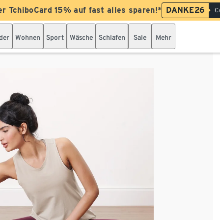
er TchiboCard 15% auf fast alles sparen!*
DANKE26
C
der
Wohnen
Sport
Wäsche
Schlafen
Sale
Mehr