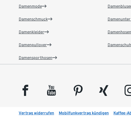
Damenmode
Damenbluse
Damenschmuck
Damenunter
Damenkleider
Damenhose
Damenpullover
Damenschuh
Damensporthosen
facebook
youtube
pinterest
xing
insta
Vertrag widerrufen
Mobilfunkvertrag kündigen
Kaffee-A