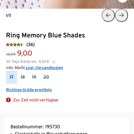
1/2
Ring Memory Blue Shades
(36)
9,00
14,99
30-Tage-Bestpreis:
9,00
€
inkl. MwSt.
zzgl. Versandkosten
17
18
19
20
Richtige Größe ermitteln
Zur Zeit nicht verfügbar
Bestellnummer: 195730
Glaskristalle in Blauschattierungen