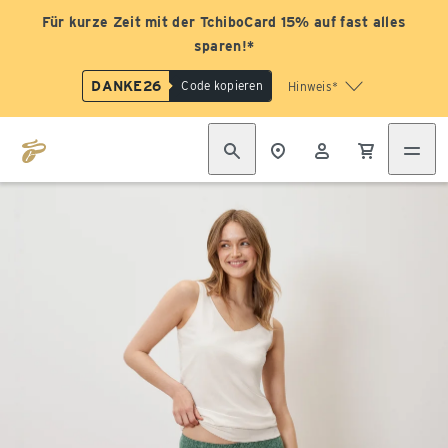
Für kurze Zeit mit der TchiboCard 15% auf fast alles
sparen!*
DANKE26
Code kopieren
Hinweis*