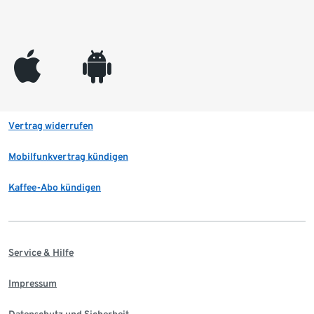
appleinc
android
Vertrag widerrufen
Mobilfunkvertrag kündigen
Kaffee-Abo kündigen
Service & Hilfe
Impressum
Datenschutz und Sicherheit