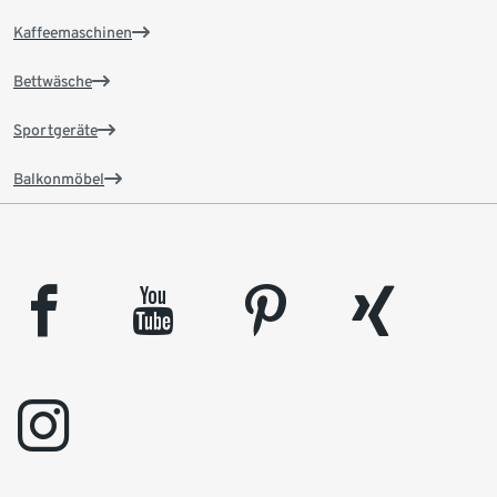
Kaffeemaschinen
Bettwäsche
Sportgeräte
Balkonmöbel
facebook
youtube
pinterest
xing
instagram