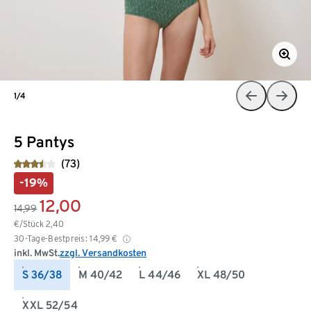
1/4
5 Pantys
(73)
-19%
12,00
14,99
€/Stück
2,40
30-Tage-Bestpreis:
14,99
€
inkl. MwSt.
zzgl. Versandkosten
S 36/38
M 40/42
L 44/46
XL 48/50
XXL 52/54