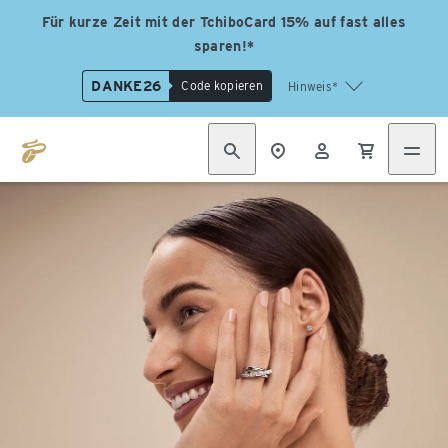
Für kurze Zeit mit der TchiboCard 15% auf fast alles
sparen!*
DANKE26
Code kopieren
Hinweis*