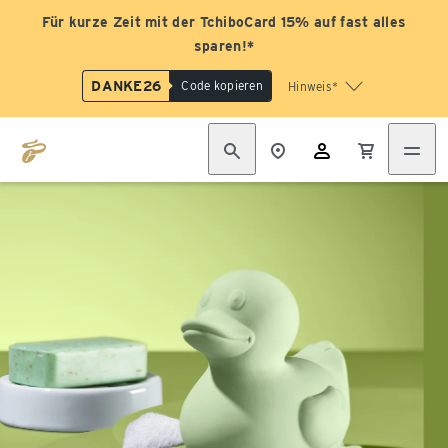
Für kurze Zeit mit der TchiboCard 15% auf fast alles
sparen!*
DANKE26
Code kopieren
Hinweis*