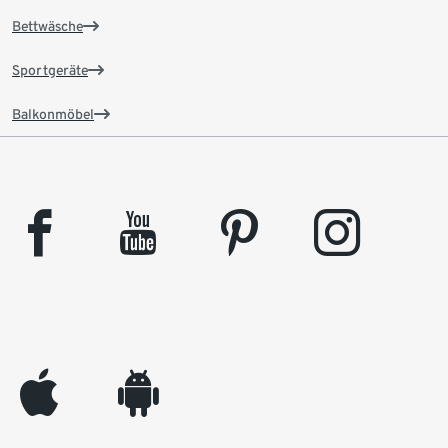
Bettwäsche
Sportgeräte
Balkonmöbel
facebook
youtube
pinterest
instagram
appleinc
android