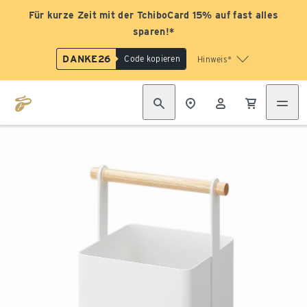
Für kurze Zeit mit der TchiboCard 15% auf fast alles
sparen!*
DANKE26
Code kopieren
Hinweis*