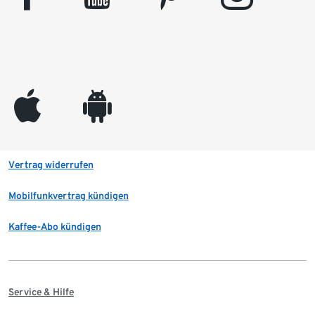
appleinc
android
Vertrag widerrufen
Mobilfunkvertrag kündigen
Kaffee-Abo kündigen
Service & Hilfe