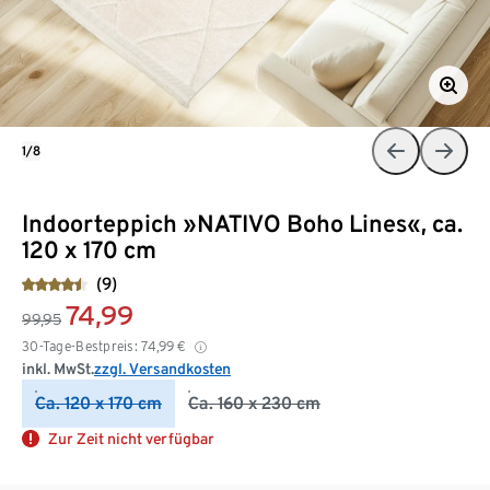
1/8
Indoorteppich »NATIVO Boho Lines«, ca.
120 x 170 cm
(9)
74,99
99,95
30-Tage-Bestpreis:
74,99
€
inkl. MwSt.
zzgl. Versandkosten
Ca. 120 x 170 cm
Ca. 160 x 230 cm
Zur Zeit nicht verfügbar