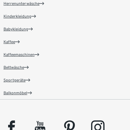
Herrenunterwäsche
Kinderkleidung
Babykleidung
Kaffee
Kaffeemaschinen
Bettwäsche
Sportgeräte
Balkonmöbel
facebook
youtube
pinterest
instagram