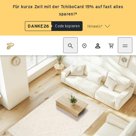
Für kurze Zeit mit der TchiboCard 15% auf fast alles
sparen!*
DANKE26
Code kopieren
Hinweis*