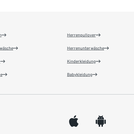
n
Herrenpullover
wäsche
Herrenunterwäsche
n
Kinderkleidung
e
Babykleidung
appleinc
android