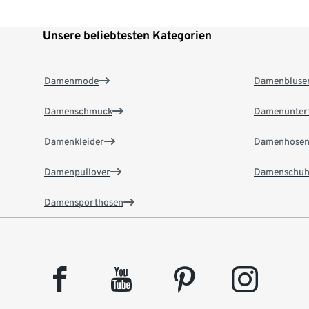
Unsere beliebtesten Kategorien
Damenmode
Damenbluse
Damenschmuck
Damenunter
Damenkleider
Damenhose
Damenpullover
Damenschuh
Damensporthosen
facebook
youtube
pinterest
instagram