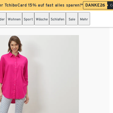
er TchiboCard 15% auf fast alles sparen!*
DANKE26
C
der
Wohnen
Sport
Wäsche
Schlafen
Sale
Mehr