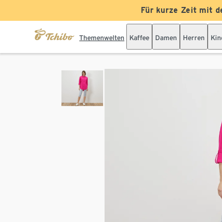
Für kurze Zeit mit d
Themenwelten
Kaffee
Damen
Herren
Kin