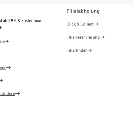
Filialabholung
d ab 29 € & kostenlose
Click & Collect
.
Filialreservierung
en
Filialfinder
ner
e ändern