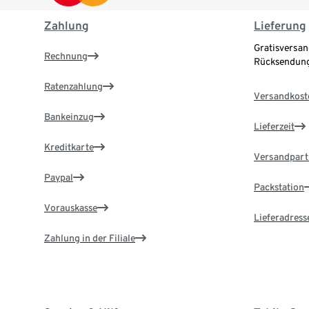
Zahlung
Lieferung
Gratisversan
Rechnung
Rücksendung
Ratenzahlung
Versandkost
Bankeinzug
Lieferzeit
Kreditkarte
Versandpart
Paypal
Packstation
Vorauskasse
Lieferadress
Zahlung in der Filiale