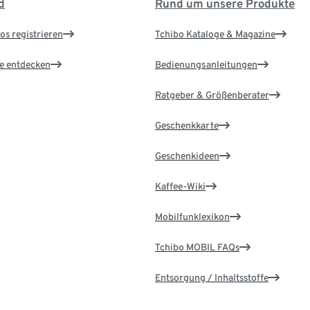
d
Rund um unsere Produkte
os registrieren
Tchibo Kataloge & Magazine
le entdecken
Bedienungsanleitungen
Ratgeber & Größenberater
Geschenkkarte
Geschenkideen
Kaffee-Wiki
Mobilfunklexikon
Tchibo MOBIL FAQs
Entsorgung / Inhaltsstoffe