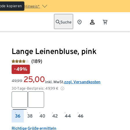
ode kopieren
Hinweis*
Suche
Lange Leinenbluse, pink
(189)
-49%
25,00
49,99
inkl. MwSt.
zzgl. Versandkosten
30-Tage-Bestpreis:
49,99
€
36
38
40
42
44
46
Richtige Größe ermitteln