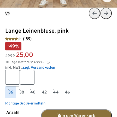
1/5
Lange Leinenbluse, pink
(189)
-49%
25,00
49,99
30-Tage-Bestpreis:
49,99
€
inkl. MwSt.
zzgl. Versandkosten
36
38
40
42
44
46
Richtige Größe ermitteln
Anzahl
In den Warenkorb