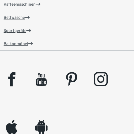
Kaffeemaschinen
Bettwäsche
Sportgeräte
Balkonmöbel
facebook
youtube
pinterest
instagram
appleinc
android