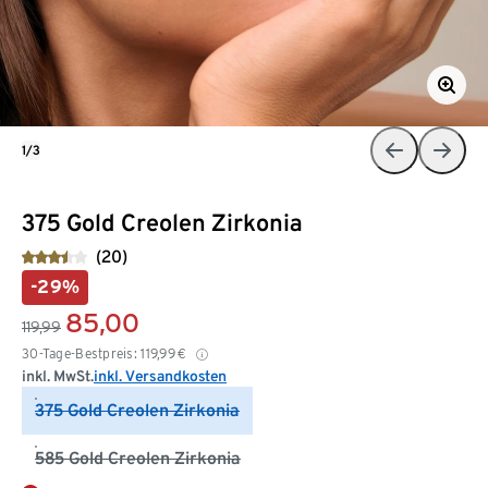
1/3
375 Gold Creolen Zirkonia
(20)
-29%
85,00
119,99
30-Tage-Bestpreis:
119,99
€
inkl. MwSt.
inkl. Versandkosten
375 Gold Creolen Zirkonia
585 Gold Creolen Zirkonia