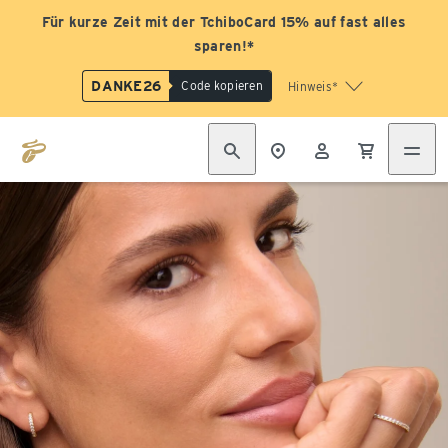
Für kurze Zeit mit der TchiboCard 15% auf fast alles
sparen!*
DANKE26
Code kopieren
Hinweis*