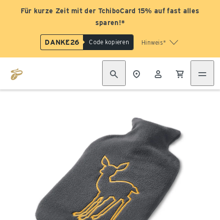
Für kurze Zeit mit der TchiboCard 15% auf fast alles
sparen!*
DANKE26
Code kopieren
Hinweis*