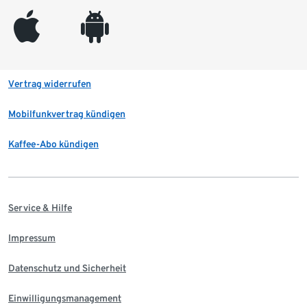
appleinc
android
Vertrag widerrufen
Mobilfunkvertrag kündigen
Kaffee-Abo kündigen
Service & Hilfe
Impressum
Datenschutz und Sicherheit
Einwilligungsmanagement