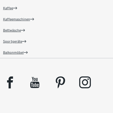
Kaffee
Kaffeemaschinen
Bettwäsche
Sportgeräte
Balkonmöbel
facebook
youtube
pinterest
instagram