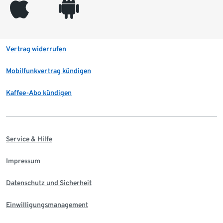
appleinc
android
Vertrag widerrufen
Mobilfunkvertrag kündigen
Kaffee-Abo kündigen
Service & Hilfe
Impressum
Datenschutz und Sicherheit
Einwilligungsmanagement