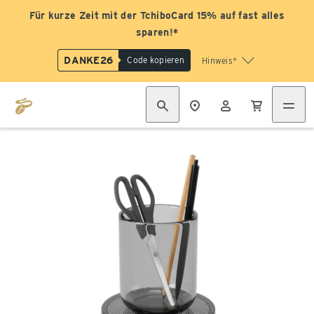
Für kurze Zeit mit der TchiboCard 15% auf fast alles
sparen!*
DANKE26
Code kopieren
Hinweis*