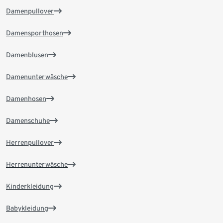
Damenpullover
Damensporthosen
Damenblusen
Damenunterwäsche
Damenhosen
Damenschuhe
Herrenpullover
Herrenunterwäsche
Kinderkleidung
Babykleidung