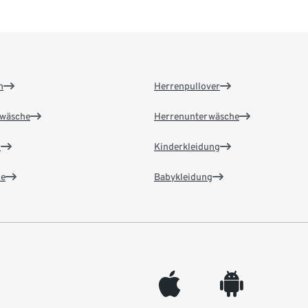
n
Herrenpullover
wäsche
Herrenunterwäsche
n
Kinderkleidung
e
Babykleidung
appleinc
android