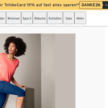
er TchiboCard 15% auf fast alles sparen!*
DANKE26
C
der
Wohnen
Sport
Wäsche
Schlafen
Sale
Mehr