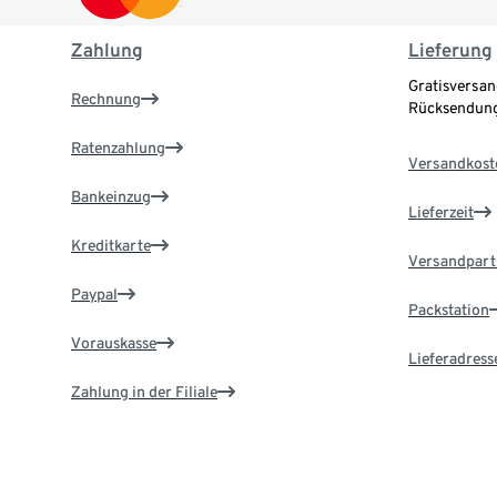
Zahlung
Lieferung
Gratisversan
Rechnung
Rücksendung
Ratenzahlung
Versandkost
Bankeinzug
Lieferzeit
Kreditkarte
Versandpart
Paypal
Packstation
Vorauskasse
Lieferadress
Zahlung in der Filiale