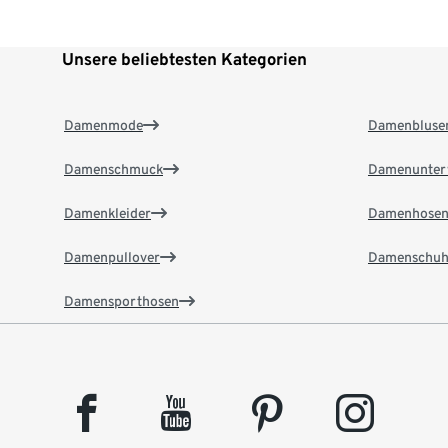
Unsere beliebtesten Kategorien
Damenmode
Damenbluse
Damenschmuck
Damenunter
Damenkleider
Damenhose
Damenpullover
Damenschuh
Damensporthosen
facebook
youtube
pinterest
instagram