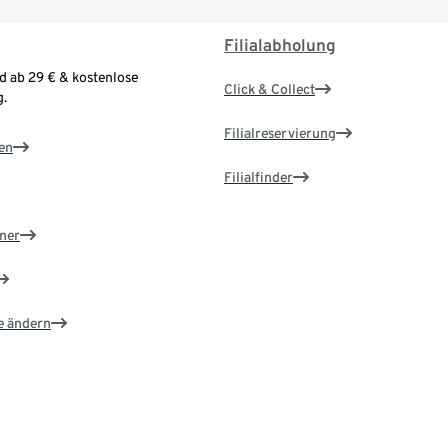
Filialabholung
d ab 29 € & kostenlose
Click & Collect
.
Filialreservierung
en
Filialfinder
ner
e ändern