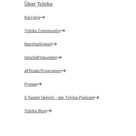
Über Tchibo
Karriere
Tchibo Community
Nachhaltigkeit
Geschäftskunden
Affiliate Programm
Presse
5 Tassen täglich – der Tchibo Podcast
Tchibo Blog