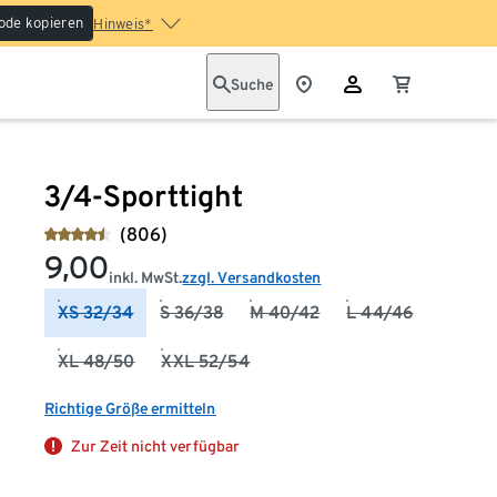
ode kopieren
Hinweis*
Suche
3/4-Sporttight
(806)
9,00
inkl. MwSt.
zzgl. Versandkosten
XS 32/34
S 36/38
M 40/42
L 44/46
XL 48/50
XXL 52/54
Richtige Größe ermitteln
Zur Zeit nicht verfügbar