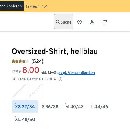
ode kopieren
Hinweis*
Suche
Oversized-Shirt, hellblau
(524)
8,00
12,99
inkl. MwSt.
zzgl. Versandkosten
30-Tage-Bestpreis:
8,00
€
XS 32/34
S 36/38
M 40/42
L 44/46
XL 48/50