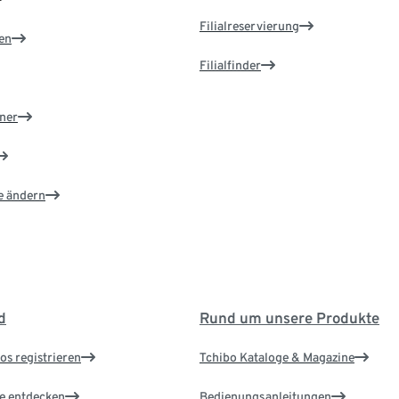
Filialreservierung
en
Filialfinder
ner
e ändern
d
Rund um unsere Produkte
os registrieren
Tchibo Kataloge & Magazine
le entdecken
Bedienungsanleitungen