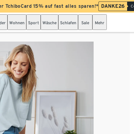
er TchiboCard 15% auf fast alles sparen!*
DANKE26
C
der
Wohnen
Sport
Wäsche
Schlafen
Sale
Mehr