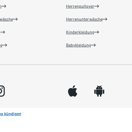
n
Herrenpullover
wäsche
Herrenunterwäsche
n
Kinderkleidung
e
Babykleidung
gram
appleinc
android
bo kündigen