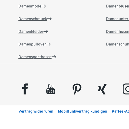
Damenmode
Damenbluse
Damenschmuck
Damenunter
Damenkleider
Damenhose
Damenpullover
Damenschuh
Damensporthosen
facebook
youtube
pinterest
xing
insta
Vertrag widerrufen
Mobilfunkvertrag kündigen
Kaffee-A