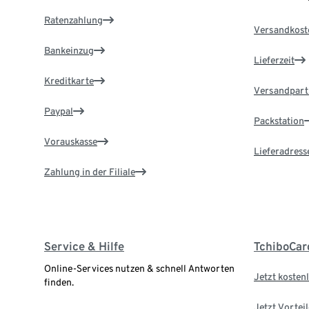
Ratenzahlung
Versandkost
Bankeinzug
Lieferzeit
Kreditkarte
Versandpart
Paypal
Packstation
Vorauskasse
Lieferadress
Zahlung in der Filiale
Service & Hilfe
TchiboCar
Online-Services nutzen & schnell Antworten
Jetzt kostenl
finden.
Jetzt Vortei