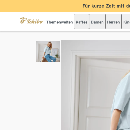
Für kurze Zeit mit d
Themenwelten
Kaffee
Damen
Herren
Kin