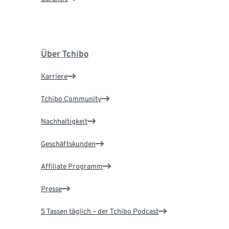
Über Tchibo
Karriere
Tchibo Community
Nachhaltigkeit
Geschäftskunden
Affiliate Programm
Presse
5 Tassen täglich – der Tchibo Podcast