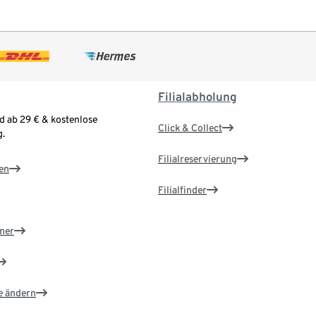
Filialabholung
d ab 29 € & kostenlose
Click & Collect
.
Filialreservierung
en
Filialfinder
ner
e ändern