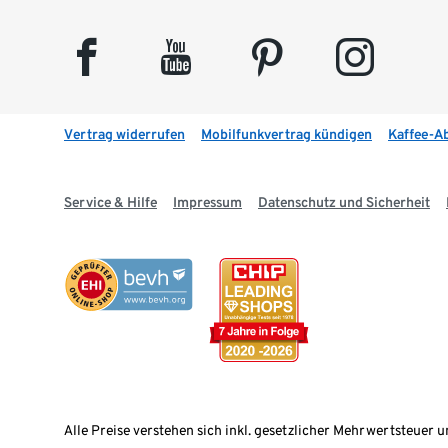
facebook
youtube
pinterest
instagram
Vertrag widerrufen
Mobilfunkvertrag kündigen
Kaffee-A
Service & Hilfe
Impressum
Datenschutz und Sicherheit
Alle Preise verstehen sich inkl. gesetzlicher Mehrwertsteuer u