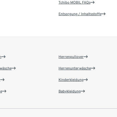
Tchibo MOBIL FAQs
Entsorgung / Inhaltsstoffe
n
Herrenpullover
wäsche
Herrenunterwäsche
n
Kinderkleidung
e
Babykleidung