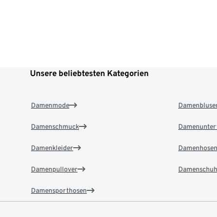
Unsere beliebtesten Kategorien
Damenmode
Damenbluse
Damenschmuck
Damenunter
Damenkleider
Damenhose
Damenpullover
Damenschuh
Damensporthosen