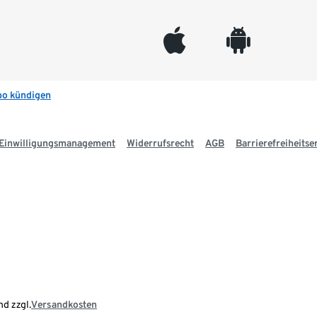
appleinc
android
bo kündigen
Einwilligungsmanagement
Widerrufsrecht
AGB
Barrierefreiheitse
nd zzgl.
Versandkosten