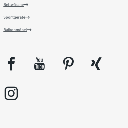
Bettwäsche
Sportgeräte
Balkonmöbel
facebook
youtube
pinterest
xing
instagram