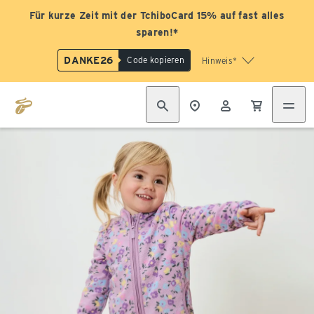
Für kurze Zeit mit der TchiboCard 15% auf fast alles
sparen!*
DANKE26
Code kopieren
Hinweis*