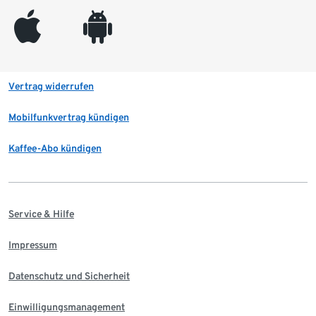
appleinc
android
Vertrag widerrufen
Mobilfunkvertrag kündigen
Kaffee-Abo kündigen
Service & Hilfe
Impressum
Datenschutz und Sicherheit
Einwilligungsmanagement