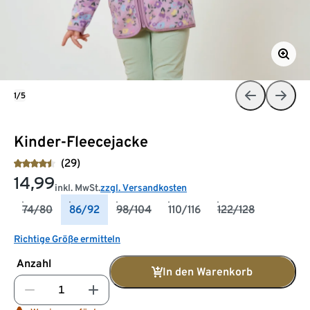
1/5
Kinder-Fleecejacke
(29)
14,99
inkl. MwSt.
zzgl. Versandkosten
74/80
86/92
98/104
110/116
122/128
Richtige Größe ermitteln
Anzahl
In den Warenkorb