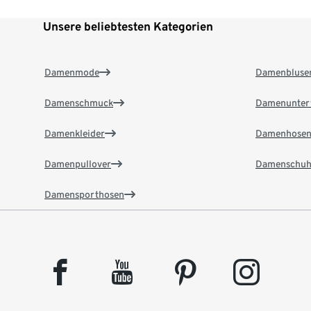
Unsere beliebtesten Kategorien
Damenmode
Damenbluse
Damenschmuck
Damenunter
Damenkleider
Damenhose
Damenpullover
Damenschuh
Damensporthosen
facebook
youtube
pinterest
instagram