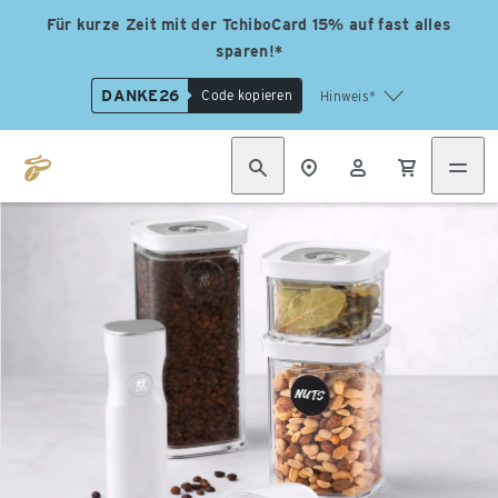
Für kurze Zeit mit der TchiboCard 15% auf fast alles
sparen!*
DANKE26
Code kopieren
Hinweis*