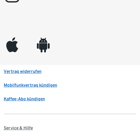
appleinc
android
Vertrag widerrufen
Mobilfunkvertrag kündigen
Kaffee-Abo kündigen
Service & Hilfe