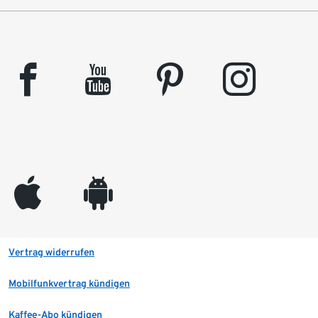
facebook
youtube
pinterest
instagram
appleinc
android
Vertrag widerrufen
Mobilfunkvertrag kündigen
Kaffee-Abo kündigen