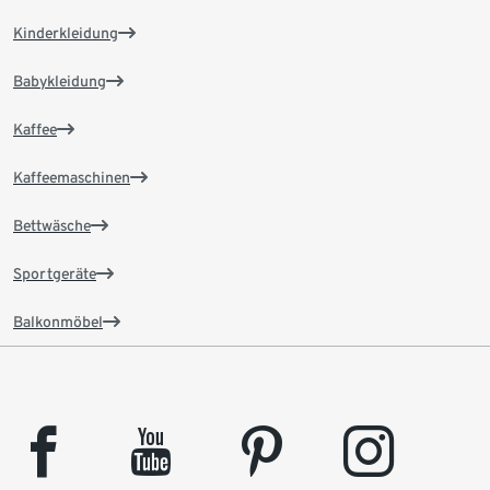
Kinderkleidung
Babykleidung
Kaffee
Kaffeemaschinen
Bettwäsche
Sportgeräte
Balkonmöbel
facebook
youtube
pinterest
instagram