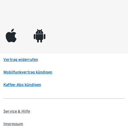
appleinc
android
Vertrag widerrufen
Mobilfunkvertrag kündigen
Kaffee-Abo kündigen
Service & Hilfe
Impressum