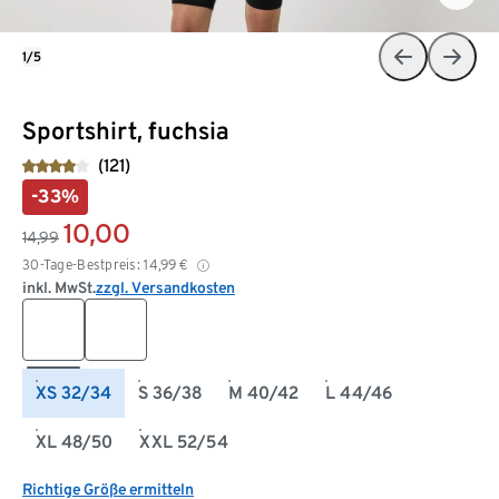
1/5
Sportshirt, fuchsia
(121)
-33%
10,00
14,99
30-Tage-Bestpreis:
14,99
€
inkl. MwSt.
zzgl. Versandkosten
XS 32/34
S 36/38
M 40/42
L 44/46
XL 48/50
XXL 52/54
Richtige Größe ermitteln