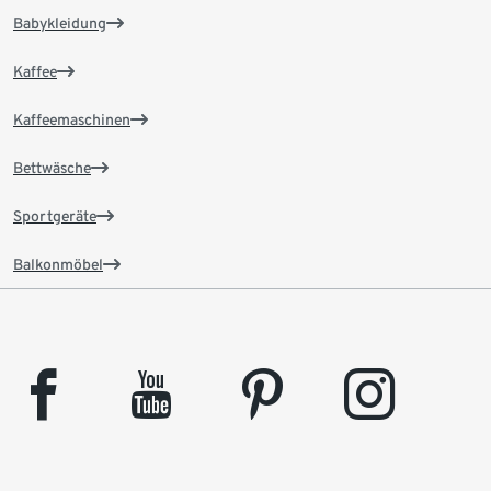
Babykleidung
Kaffee
Kaffeemaschinen
Bettwäsche
Sportgeräte
Balkonmöbel
facebook
youtube
pinterest
instagram