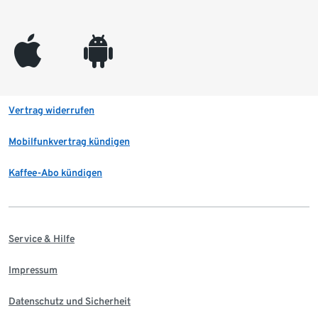
appleinc
android
Vertrag widerrufen
Mobilfunkvertrag kündigen
Kaffee-Abo kündigen
Service & Hilfe
Impressum
Datenschutz und Sicherheit