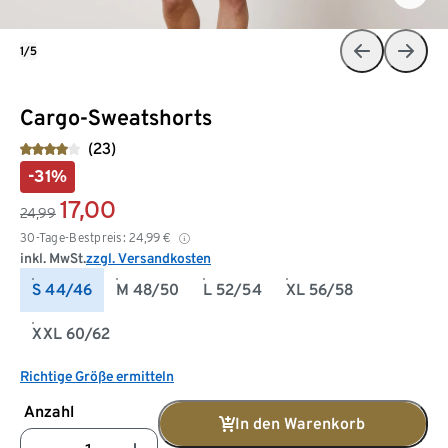
1/5
Cargo-Sweatshorts
(23)
-31%
17,00
24,99
30-Tage-Bestpreis:
24,99
€
inkl. MwSt.
zzgl. Versandkosten
S 44/46
M 48/50
L 52/54
XL 56/58
XXL 60/62
Richtige Größe ermitteln
Anzahl
In den Warenkorb