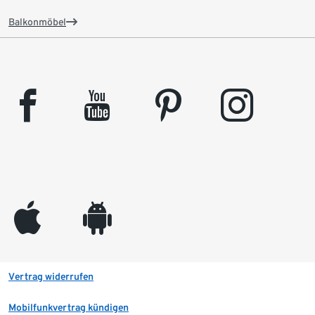
Balkonmöbel
facebook
youtube
pinterest
instagram
appleinc
android
Vertrag widerrufen
Mobilfunkvertrag kündigen