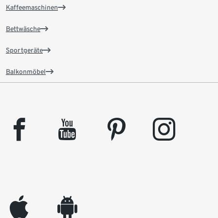
Kaffeemaschinen
Bettwäsche
Sportgeräte
Balkonmöbel
facebook
youtube
pinterest
instagram
appleinc
android