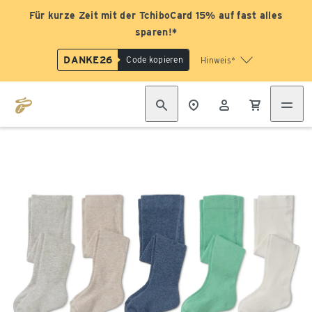
Für kurze Zeit mit der TchiboCard 15% auf fast alles
sparen!*
DANKE26
Code kopieren
Hinweis*