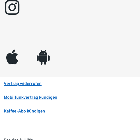
instagram
appleinc
android
Vertrag widerrufen
Mobilfunkvertrag kündigen
Kaffee-Abo kündigen
Service & Hilfe