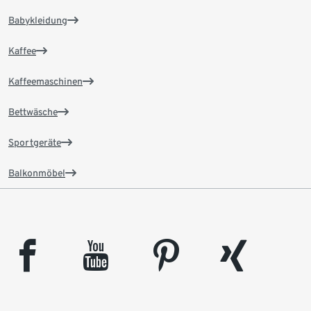
Babykleidung
Kaffee
Kaffeemaschinen
Bettwäsche
Sportgeräte
Balkonmöbel
facebook
youtube
pinterest
xing